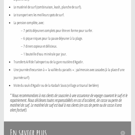
Le matériel de surf (combinaison, leash, planche de surf).
Le transport vers les meilleurs spots de surf.
La pension complète, avec:
– 7 petits déjeuners complets pour être en forme pour surfer.
– 6 pique niques pour la pause déjeuner à la plage.
– 7 diners copieux et délicieux.
– 1 bouteille d’eau minérale par jour.
Transferts A/R de l’aéroport ou de la gare routière d’Agadir.
Une journée d’excursion à « la vallée du paradis » ; palmeraie avec cascades (à la place d’une
journée surf)
Visite du souk d’Agadir ou de la Kasbah Souss (village artisanal berbère)
* Nous recommandons à nos clients de souscrire à une assurance de voyage couvrant le surf et le
rapatriement. Nous déclinons toutes responsabilités en cas d’accident, de casse ou perte de
matériel de surf. Le matériel de surf est loué à nos clients (en cas de perte ou de casse il sera
alors facturé).
En savoir plus