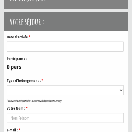
Votre séjour :
Date d'arrivée
*
Participants :
0
pers
Type d'hébergement :
*
Pour toutes demandes particulières, merci de nous l'indiquer dans votre message.
Votre Nom :
*
E-mail :
*